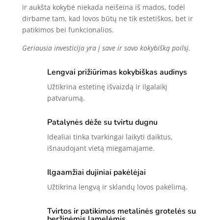
ir aukšta kokybė niekada neišeina iš mados, todėl
dirbame tam, kad lovos būtų ne tik estetiškos, bet ir
patikimos bei funkcionalios.
Geriausia investicija yra į save ir savo kokybišką poilsį.
Lengvai prižiūrimas kokybiškas audinys
Užtikrina estetinę išvaizdą ir ilgalaikį
patvarumą.
Patalynės dėže su tvirtu dugnu
Idealiai tinka tvarkingai laikyti daiktus,
išnaudojant vietą miegamajame.
Ilgaamžiai dujiniai pakėlėjai
Užtikrina lengvą ir sklandų lovos pakėlimą.
Tvirtos ir patikimos metalinės grotelės su
beržinėmis lamelėmis