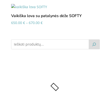
740.00 €
through
760.00 €
Vaikiška lova su patalynės dėže SOFTY
Price
650.00
€
–
670.00
€
range:
650.00 €
through
670.00 €