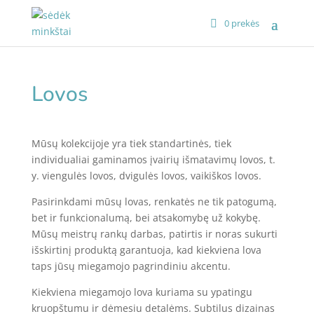
0 prekės
Lovos
Mūsų kolekcijoje yra tiek standartinės, tiek
individualiai gaminamos įvairių išmatavimų lovos, t.
y. viengulės lovos, dvigulės lovos, vaikiškos lovos.
Pasirinkdami mūsų lovas, renkatės ne tik patogumą,
bet ir funkcionalumą, bei atsakomybę už kokybę.
Mūsų meistrų rankų darbas, patirtis ir noras sukurti
išskirtinį produktą garantuoja, kad kiekviena lova
taps jūsų miegamojo pagrindiniu akcentu.
Kiekviena miegamojo lova kuriama su ypatingu
kruopštumu ir dėmesiu detalėms. Subtilus dizainas