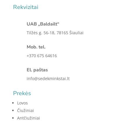
Rekvizitai
UAB „Baldailt“
Tilžės g. 56-18, 78165 Šiauliai
Mob. tel.
+370 675 64616
El. paštas
info@sedekminkstai.lt
Prekės
Lovos
Čiužiniai
Antčiužiniai