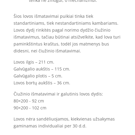
tenka ne žmogui, o mechanizmui.
Šios lovos išmatavimai puikiai tinka tiek
standartiniams, tiek nestandartiniams kambariams.
Lovos dydį rinkitės pagal norimo dydžio čiužinio
išmatavimus, tačiau būtinai atsižvelkite, kad lova turi
paminkštintus kraštus, todėl jos matmenys bus
didesni, nei čiužinio išmatavimai.
Lovos ilgis – 211 cm.
Galvūgalio aukštis – 115 cm.
Galvūgalio plotis – 5 cm.
Lovos bortų aukštis – 36 cm.
Čiužinio išmatavimai ir galutinis lovos dydis:
80×200 - 92 cm
90×200 - 102 cm
Lovos nėra sandėliuojamos, kiekvienas užsakymas
gaminamas individualiai per 30 d.d.