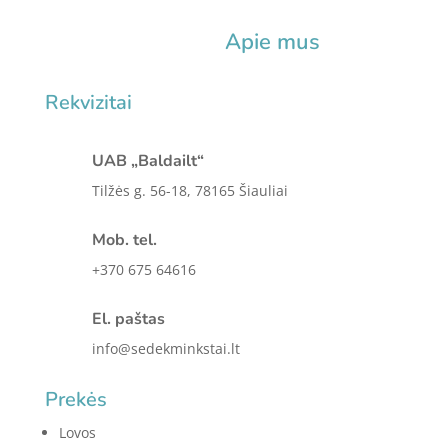
Apie mus
Rekvizitai
UAB „Baldailt“
Tilžės g. 56-18, 78165 Šiauliai
Mob. tel.
+370 675 64616
El. paštas
info@sedekminkstai.lt
Prekės
Lovos