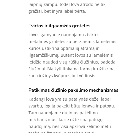
laipnių kampu, todėl lova atrodo ne tik
gražiai, bet ir yra labai tvirta.
Tvirtos ir ilgaamžės grotelės
Lovos gamyboje naudojamos tvirtos
metalinės grotelės su beržinėmis lamelėmis,
kurios užtikrina optimalią atramą ir
ilgaamžiškumą. Būtent lovos su lamelėmis
leidžia naudoti visų rūšių čiužinius, padeda
čiužiniui išlaikyti tinkamą formą ir užtikrina,
kad čiužinys kvėpuos bei vėdinsis.
Patikimas čiužinio pakėlimo mechanizmas
Kadangi lova yra su patalynės dėže, labai
svarbu, jog ją pakelti būtų lengva ir patogu.
Tam naudojame dujinius pakėlimo
mechanizmus, kurie užtikrina patogų
naudojimą, nes visa apkrova kėlimo metu