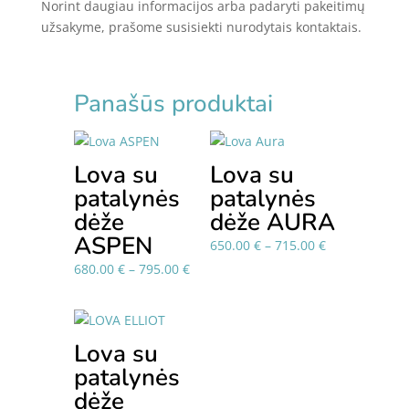
Norint daugiau informacijos arba padaryti pakeitimų
užsakyme, prašome susisiekti nurodytais kontaktais.
Panašūs produktai
Lova su
Lova su
patalynės
patalynės
dėže
dėže AURA
ASPEN
Price
650.00
€
–
715.00
€
range:
Price
680.00
€
–
795.00
€
650.00 €
range:
through
680.00 €
715.00 €
through
Lova su
795.00 €
patalynės
dėže