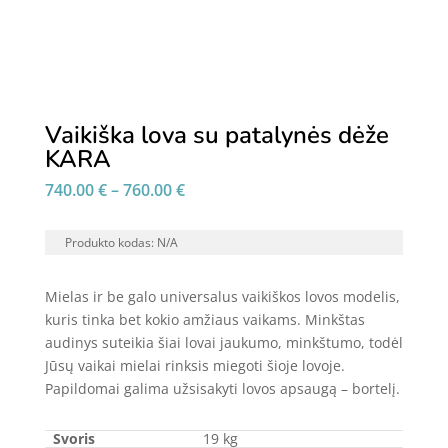
Vaikiška lova su patalynės dėže
KARA
Price
740.00
€
–
760.00
€
range:
740.00 €
Produkto kodas:
N/A
through
760.00 €
Mielas ir be galo universalus vaikiškos lovos modelis,
kuris tinka bet kokio amžiaus vaikams. Minkštas
audinys suteikia šiai lovai jaukumo, minkštumo, todėl
Jūsų vaikai mielai rinksis miegoti šioje lovoje.
Papildomai galima užsisakyti lovos apsaugą – bortelį.
Svoris
19 kg