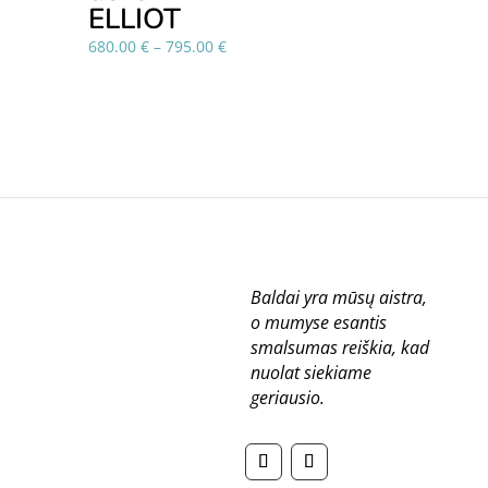
ELLIOT
Price
680.00
€
–
795.00
€
range:
680.00 €
through
795.00 €
Baldai yra mūsų aistra,
o mumyse esantis
smalsumas reiškia, kad
nuolat siekiame
geriausio.