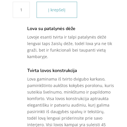
produkto
Į krepšelį
kiekis:
Vaikiška
lova
Lova su patalynės dėže
su
Lovoje esanti tvirta ir talpi patalynės dėžė
patalynės
lengvai taps žaislų dėže, todėl lova yra ne tik
dėže
graži, bet ir funkcionali bei taupanti vietą
KARA
kambaryje.
Tvirta lovos konstrukcija
Lova gaminama iš tvirto dvigubo karkaso,
paminkštinto aukštos kokybės porolonu, kuris
suteikia švelnumo, minkštumo ir papildomo
komforto. Visa lovos konstrukcija aptraukta
elegantišku ir patvariu audiniu, kurį galima
pasirinkti iš daugybės spalvų ir tekstūrų,
todėl lovą lengvai priderinsite prie savo
interjero. Visi lovos kampai yra suleisti 45