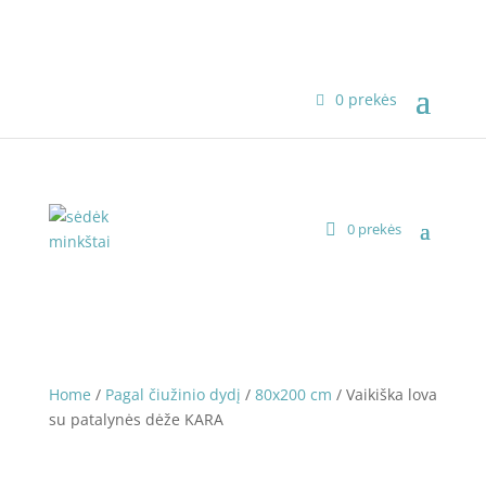
0 prekės
0 prekės
Home
/
Pagal čiužinio dydį
/
80x200 cm
/ Vaikiška lova
su patalynės dėže KARA