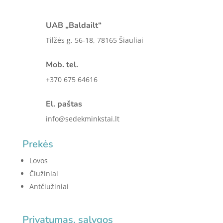
UAB „Baldailt“
Tilžės g. 56-18, 78165 Šiauliai
Mob. tel.
+370 675 64616
El. paštas
info@sedekminkstai.lt
Prekės
Lovos
Čiužiniai
Antčiužiniai
Privatumas, sąlygos