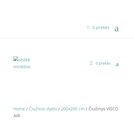
0 prekės
0 prekės
Home
/
Čiužinio dydis
/
200x200 cm
/ Čiužinys VISCO
AIR