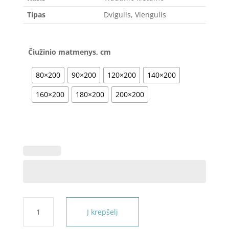
Tipas
Dvigulis, Viengulis
Čiužinio matmenys, cm
80×200
90×200
120×200
140×200
160×200
180×200
200×200
produkto
Į krepšelį
kiekis:
Čiužinys