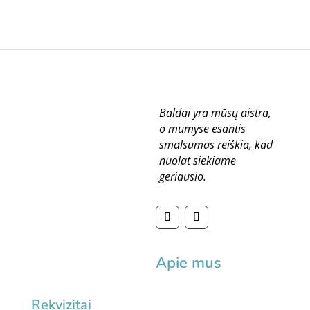
through
273.00 €
Baldai yra mūsų aistra,
o mumyse esantis
smalsumas reiškia, kad
nuolat siekiame
geriausio.
Apie mus
Rekvizitai