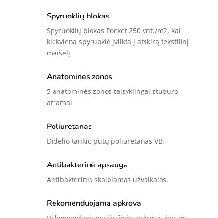
VISCO
Spyruoklių blokas
AIR
Spyruoklių blokas Pocket 250 vnt./m2, kai
kiekviena spyruoklė įvilkta į atskirą tekstilinį
maišelį.
Anatominės zonos
5 anatominės zonos taisyklingai stuburo
atramai.
Poliuretanas
Didelio tankio putų poliuretanas VB.
Antibakterinė apsauga
Antibakterinis skalbiamas užvalkalas.
Rekomenduojama apkrova
Rekomenduojama čiužinio apkrova vienam