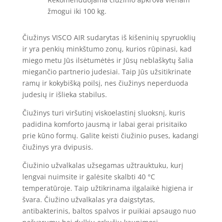
žmogui iki 100 kg.
Čiužinys VISCO AIR sudarytas iš kišeninių spyruoklių
ir yra penkių minkštumo zonų, kurios rūpinasi, kad
miego metu Jūs ilsėtumėtės ir Jūsų neblaškytų šalia
miegančio partnerio judesiai. Taip Jūs užsitikrinate
ramų ir kokybišką poilsį, nes čiužinys neperduoda
judesių ir išlieka stabilus.
Čiužinys turi viršutinį viskoelastinį sluoksnį, kuris
padidina komforto jausmą ir labai gerai prisitaiko
prie kūno formų. Galite keisti čiužinio puses, kadangi
čiužinys yra dvipusis.
Čiužinio užvalkalas užsegamas užtrauktuku, kurį
lengvai nuimsite ir galėsite skalbti 40 °C
temperatūroje. Taip užtikrinama ilgalaikė higiena ir
švara. Čiužino užvalkalas yra daigstytas,
antibakterinis, baltos spalvos ir puikiai apsaugo nuo