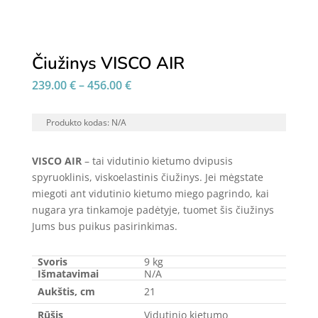
Čiužinys VISCO AIR
Price
239.00
€
–
456.00
€
range:
239.00 €
Produkto kodas:
N/A
through
456.00 €
VISCO AIR
– tai vidutinio kietumo dvipusis
spyruoklinis, viskoelastinis čiužinys. Jei mėgstate
miegoti ant vidutinio kietumo miego pagrindo, kai
nugara yra tinkamoje padėtyje, tuomet šis čiužinys
Jums bus puikus pasirinkimas.
Svoris
9 kg
Išmatavimai
N/A
Aukštis, cm
21
Rūšis
Vidutinio kietumo