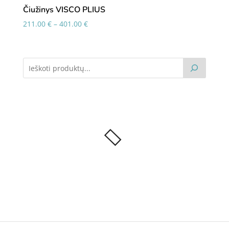
456.00 €
Čiužinys VISCO PLIUS
Price
211.00
€
–
401.00
€
range:
211.00 €
through
401.00 €