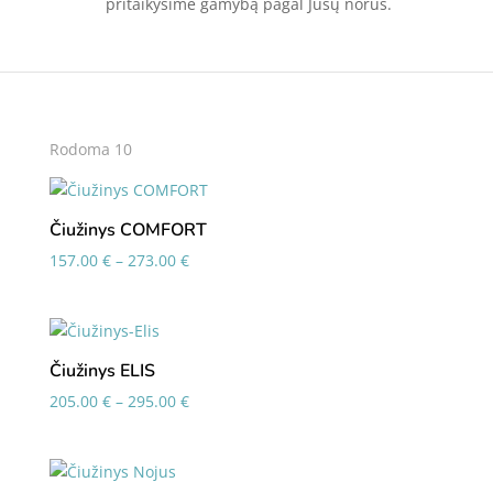
pritaikysime gamybą pagal Jūsų norus.
Rodoma 10
Čiužinys COMFORT
Price
157.00
€
–
273.00
€
range:
157.00 €
through
273.00 €
Čiužinys ELIS
Price
205.00
€
–
295.00
€
range:
205.00 €
through