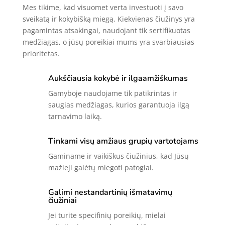
Mes tikime, kad visuomet verta investuoti į savo
sveikatą ir kokybišką miegą. Kiekvienas čiužinys yra
pagamintas atsakingai, naudojant tik sertifikuotas
medžiagas, o jūsų poreikiai mums yra svarbiausias
prioritetas.
Aukščiausia kokybė ir ilgaamžiškumas
Gamyboje naudojame tik patikrintas ir
saugias medžiagas, kurios garantuoja ilgą
tarnavimo laiką.
Tinkami visų amžiaus grupių vartotojams
Gaminame ir vaikiškus čiužinius, kad Jūsų
mažieji galėtų miegoti patogiai.
Galimi nestandartinių išmatavimų
čiužiniai
Jei turite specifinių poreikių, mielai