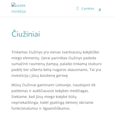
0 prekės
Čiužiniai
Tinkamas čiužinys yra vienas svarbiausių kokybiško
miego elementų. Gerai parinktas čiužinys padeda
sumažinti raumenų įtampą, palaiko tinkamą stuburo
padėtį bei užkerta kelią nugaros skausmams. Tai yra
investicija į Jūsų kasdienę gerovę.
Mūsų čiužiniai gaminami Lietuvoje, naudojant tik
patikimas ir aukščiausios kokybės medžiagas.
Siekiame, kad Jūsų miego kokybė būtų
nepriekaištinga, todėl ypatingą dėmesį skiriame
funkcionalumui ir ilgaamžiškumui.