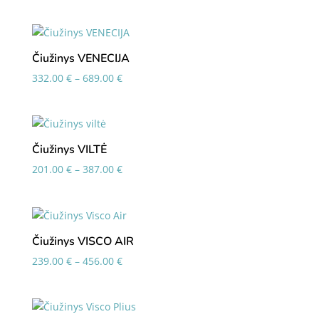
range:
206.00 €
through
469.00 €
Čiužinys VENECIJA
Price
332.00
€
–
689.00
€
range:
332.00 €
through
689.00 €
Čiužinys VILTĖ
Price
201.00
€
–
387.00
€
range:
201.00 €
through
387.00 €
Čiužinys VISCO AIR
Price
239.00
€
–
456.00
€
range:
239.00 €
through