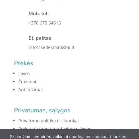
Mob. tel.
+370 675 64616
El. paštas
info@sedekminkstai.lt
Prekės
Lovos
Čiužiniai
Antčiužiniai
Privatumas, sąlygos
Privatumo politika ir slapukai
Prekių pirkimo / pardavimo sąlygos
Prekių pristatymo sąlygos
Sklandžiam svetainės veikimui naudojame slapukus (cookies).