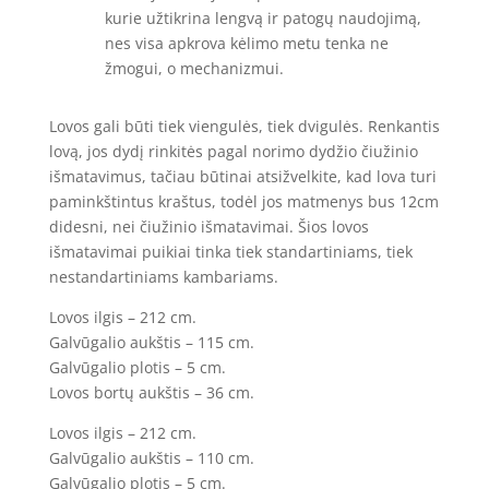
kurie užtikrina lengvą ir patogų naudojimą,
nes visa apkrova kėlimo metu tenka ne
žmogui, o mechanizmui.
Lovos gali būti tiek viengulės, tiek dvigulės. Renkantis
lovą, jos dydį rinkitės pagal norimo dydžio čiužinio
išmatavimus, tačiau būtinai atsižvelkite, kad lova turi
paminkštintus kraštus, todėl jos matmenys bus 12cm
didesni, nei čiužinio išmatavimai. Šios lovos
išmatavimai puikiai tinka tiek standartiniams, tiek
nestandartiniams kambariams.
Lovos ilgis – 212 cm.
Galvūgalio aukštis – 115 cm.
Galvūgalio plotis – 5 cm.
Lovos bortų aukštis – 36 cm.
Lovos ilgis – 212 cm.
Galvūgalio aukštis – 110 cm.
Galvūgalio plotis – 5 cm.