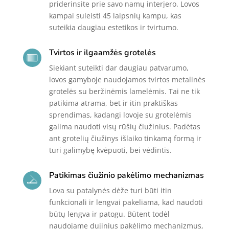
priderinsite prie savo namų interjero. Lovos
kampai suleisti 45 laipsnių kampu, kas
suteikia daugiau estetikos ir tvirtumo.
Tvirtos ir ilgaamžės grotelės
Siekiant suteikti dar daugiau patvarumo,
lovos gamyboje naudojamos tvirtos metalinės
grotelės su beržinėmis lamelėmis. Tai ne tik
patikima atrama, bet ir itin praktiškas
sprendimas, kadangi lovoje su grotelėmis
galima naudoti visų rūšių čiužinius. Padėtas
ant grotelių čiužinys išlaiko tinkamą formą ir
turi galimybę kvėpuoti, bei vėdintis.
Patikimas čiužinio pakėlimo mechanizmas
Lova su
patalyn
ė
s
dėže turi būti itin
funkcionali ir lengvai pakeliama, kad naudoti
būtų lengva ir patogu. Būtent todėl
naudojame dujinius pakėlimo mechanizmus,