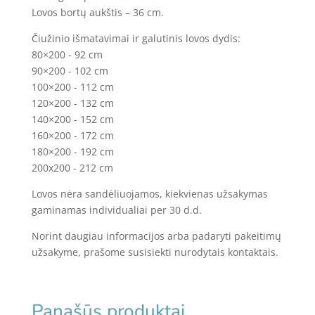
Lovos bortų aukštis – 36 cm.
Čiužinio išmatavimai ir galutinis lovos dydis:
80×200 - 92 cm
90×200 - 102 cm
100×200 - 112 cm
120×200 - 132 cm
140×200 - 152 cm
160×200 - 172 cm
180×200 - 192 cm
200x200 - 212 cm
Lovos nėra sandėliuojamos, kiekvienas užsakymas
gaminamas individualiai per 30 d.d.
Norint daugiau informacijos arba padaryti pakeitimų
užsakyme, prašome susisiekti nurodytais kontaktais.
Panašūs produktai