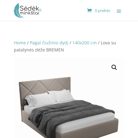
0 prekės
Home
/
Pagal čiužinio dydį
/
140x200 cm
/ Lova su
patalynės dėže BREMEN