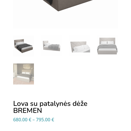
Lova su patalynės dėže
BREMEN
Price
680.00
€
–
795.00
€
range:
680.00 €