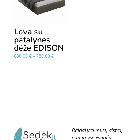
Lova su
patalynės
dėže EDISON
Price
680.00
€
–
780.00
€
range:
680.00 €
through
780.00 €
Baldai yra mūsų aistra,
o mumyse esantis