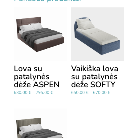
Lova su
Vaikiška lova
patalynės
su patalynės
dėže ASPEN
dėže SOFTY
Price
Price
680.00
€
–
795.00
€
650.00
€
–
670.00
€
range:
range:
680.00 €
650.00 €
through
through
795.00 €
670.00 €