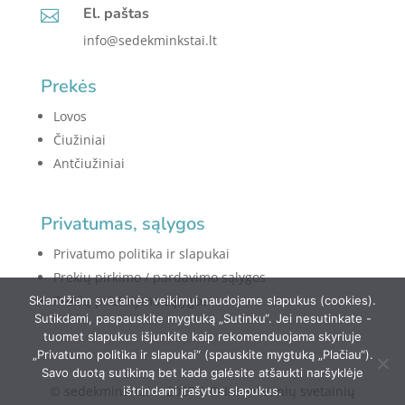
El. paštas

info@sedekminkstai.lt
Prekės
Lovos
Čiužiniai
Antčiužiniai
Privatumas, sąlygos
Privatumo politika ir slapukai
Prekių pirkimo / pardavimo sąlygos
Prekių pristatymo sąlygos
Sklandžiam svetainės veikimui naudojame slapukus (cookies).
Sutikdami, paspauskite mygtuką „Sutinku“. Jei nesutinkate -
tuomet slapukus išjunkite kaip rekomenduojama skyriuje
„Privatumo politika ir slapukai“ (spauskite mygtuką „Plačiau“).
Savo duotą sutikimą bet kada galėsite atšaukti naršyklėje
© sedekminsktai.lt 2025 | © Internetinių svetainių
ištrindami įrašytus slapukus.