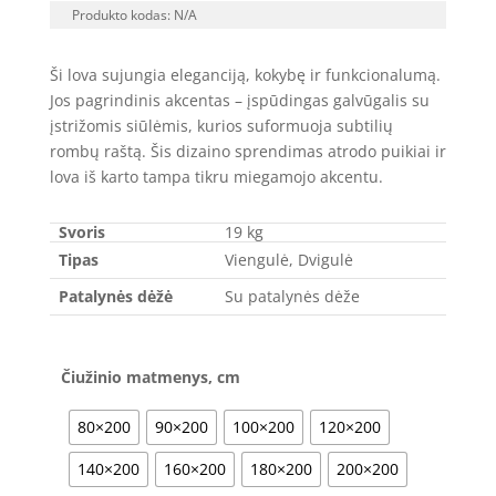
Produkto kodas:
N/A
through
795.00 €
Ši lova sujungia eleganciją, kokybę ir funkcionalumą.
Jos pagrindinis akcentas – įspūdingas galvūgalis su
įstrižomis siūlėmis, kurios suformuoja subtilių
rombų raštą. Šis dizaino sprendimas atrodo puikiai ir
lova iš karto tampa tikru miegamojo akcentu.
Svoris
19 kg
Tipas
Viengulė, Dvigulė
Patalynės dėžė
Su patalynės dėže
Čiužinio matmenys, cm
80×200
90×200
100×200
120×200
140×200
160×200
180×200
200×200