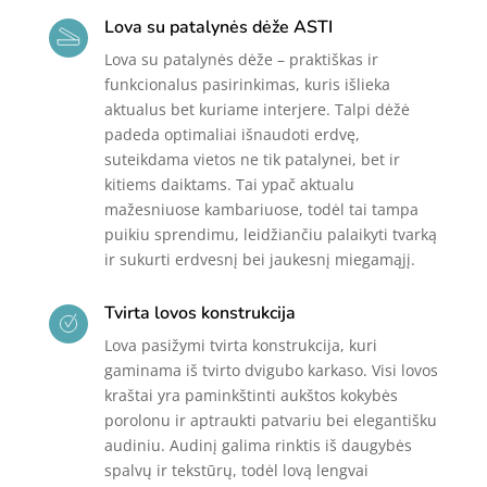
su
Lova su patalynės dėže ASTI
patalynės
Lova su patalynės dėže – praktiškas ir
dėže
funkcionalus pasirinkimas, kuris išlieka
BREMEN
aktualus bet kuriame interjere. Talpi dėžė
padeda optimaliai išnaudoti erdvę,
suteikdama vietos ne tik patalynei, bet ir
kitiems daiktams. Tai ypač aktualu
mažesniuose kambariuose, todėl tai tampa
puikiu sprendimu, leidžiančiu palaikyti tvarką
ir sukurti erdvesnį bei jaukesnį miegamąjį.
Tvirta lovos konstrukcija
Lova pasižymi tvirta konstrukcija, kuri
gaminama iš tvirto dvigubo karkaso. Visi lovos
kraštai yra paminkštinti aukštos kokybės
porolonu ir aptraukti patvariu bei elegantišku
audiniu. Audinį galima rinktis iš daugybės
spalvų ir tekstūrų, todėl lovą lengvai