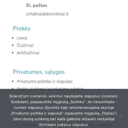
El. paštas
info@sedekminkstai.lt
Prekės
Lovos
Čiužiniai
Antčiužiniai
Privatumas, sąlygos
Privatumo politika ir slapukai
Prekių pirkimo / pardavimo sąlygos
Prekių pristatymo sąlygos
Sklandžiam svetainės veikimui naudojame slapukus (cookies).
Sutikdami, paspauskite mygtuką „Sutinku“. Jei nesutinkate -
tuomet slapukus išjunkite kaip rekomenduojama skyriuje
„Privatumo politika ir slapukai“ (spauskite mygtuką „Plačiau“).
Savo duotą sutikimą bet kada galėsite atšaukti naršyklėje
© sedekminsktai.lt 2025 | © Internetinių svetainių
ištrindami įrašytus slapukus.