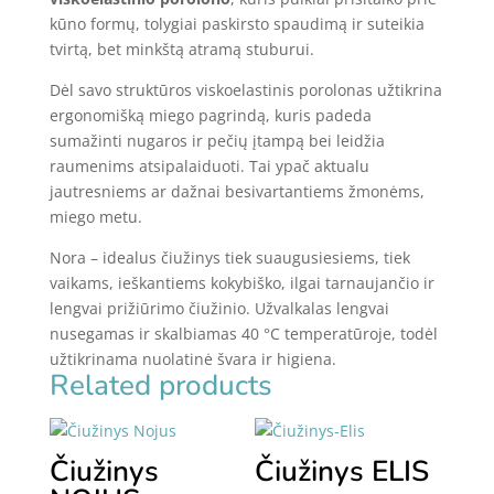
kūno formų, tolygiai paskirsto spaudimą ir suteikia
tvirtą, bet minkštą atramą stuburui.
Dėl savo struktūros viskoelastinis porolonas užtikrina
ergonomišką miego pagrindą, kuris padeda
sumažinti nugaros ir pečių įtampą bei leidžia
raumenims atsipalaiduoti. Tai ypač aktualu
jautresniems ar dažnai besivartantiems žmonėms,
miego metu.
Nora – idealus čiužinys tiek suaugusiesiems, tiek
vaikams, ieškantiems kokybiško, ilgai tarnaujančio ir
lengvai prižiūrimo čiužinio. Užvalkalas lengvai
nusegamas ir skalbiamas 40 °C temperatūroje, todėl
užtikrinama nuolatinė švara ir higiena.
Related products
Čiužinys
Čiužinys ELIS