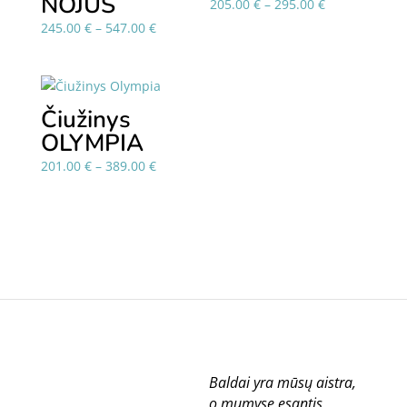
NOJUS
Price
205.00
€
–
295.00
€
range:
Price
245.00
€
–
547.00
€
205.00 €
range:
through
245.00 €
295.00 €
through
547.00 €
Čiužinys
OLYMPIA
Price
201.00
€
–
389.00
€
range:
201.00 €
through
389.00 €
Baldai yra mūsų aistra,
o mumyse esantis