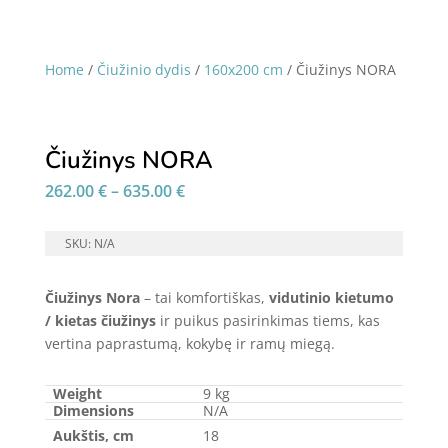
Home
/
Čiužinio dydis
/
160x200 cm
/ Čiužinys NORA
Čiužinys NORA
Price
262.00
€
–
635.00
€
range:
262.00 €
SKU:
N/A
through
635.00 €
Čiužinys Nora
– tai komfortiškas,
vidutinio kietumo
/ kietas
čiužinys
ir puikus pasirinkimas tiems, kas
vertina paprastumą, kokybę ir ramų miegą.
Weight
9 kg
Dimensions
N/A
Aukštis, cm
18