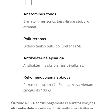
quantity
Anatominės zonos
5 anatominės zonos taisyklingai stuburo
atramai.
Poliuretanas
Didelio tankio putų poliuretanas VB.
Antibakterinė apsauga
Antibakterinis skalbiamas užvalkalas.
Rekomenduojama apkrova
Rekomenduojama čiužinio apkrova vienam
žmogui iki 100 kg.
Čiužinio NORA šerdis pagaminta iš aukštos kokybės
viskoelastinio porolono
, kuris puikiai prisitaiko prie