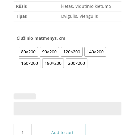
Rūšis
kietas, Vidutinio kietumo
Tipas
Dvigulis, Viengulis
Čiužinio matmenys, cm
80×200
90×200
120×200
140×200
160×200
180×200
200×200
Čiužinys
Add to cart
NORA