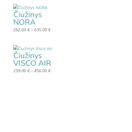
201.00 €
through
Čiužinys
387.00 €
NORA
Price
262.00
€
–
635.00
€
range:
262.00 €
through
Čiužinys
635.00 €
VISCO AIR
Price
239.00
€
–
456.00
€
range:
239.00 €
through
456.00 €