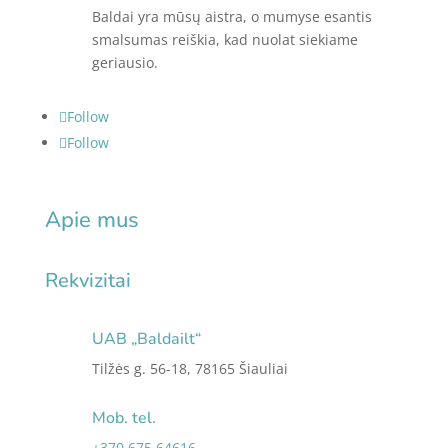
Baldai yra mūsų aistra, o mumyse esantis
smalsumas reiškia, kad nuolat siekiame
geriausio.
Follow
Follow
Apie mus
Rekvizitai
UAB „Baldailt“
Tilžės g. 56-18, 78165 Šiauliai
Mob. tel.
+370 675 64616