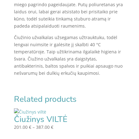
miego pagrindo pageidaujate. Putų poliuretanas yra
laidus orui, labai gerai atsistato bei prisitaiko prie
kūno, todėl suteikia tinkamą stuburo atramą ir
padeda atsipalaiduoti raumenims.
Čiužinio užvalkalas užsegamas užtrauktuku, todėl
lengvai nuimsite ir galėsite jį skalbti 40 °C
temperatūroje. Taip užtikrinama ilgalaikė higiena ir
švara. Čiužino užvalkalas yra daigstytas,
antibakterinis, baltos spalvos ir puikiai apsaugo nuo
nešvarumų bei dulkių erkučių kaupimosi.
Related products
Čiužinys VILTĖ
Price
201.00
€
–
387.00
€
range: