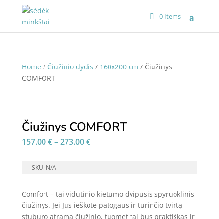
0 Items
Home
/
Čiužinio dydis
/
160x200 cm
/ Čiužinys
COMFORT
Čiužinys COMFORT
Price
157.00
€
–
273.00
€
range:
157.00 €
SKU:
N/A
through
273.00 €
Comfort – tai vidutinio kietumo dvipusis spyruoklinis
čiužinys. Jei Jūs ieškote patogaus ir turinčio tvirtą
stuburo atramą čiužinio, tuomet tai bus praktiškas ir