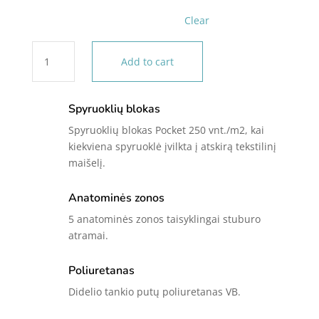
Clear
Čiužinys
Add to cart
COMFORT
quantity
Spyruoklių blokas
Spyruoklių blokas Pocket 250 vnt./m2, kai
kiekviena spyruoklė įvilkta į atskirą tekstilinį
maišelį.
Anatominės zonos
5 anatominės zonos taisyklingai stuburo
atramai.
Poliuretanas
Didelio tankio putų poliuretanas VB.