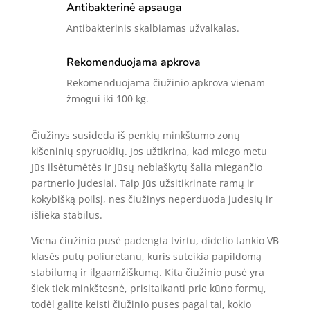
Antibakterinė apsauga
Antibakterinis skalbiamas užvalkalas.
Rekomenduojama apkrova
Rekomenduojama čiužinio apkrova vienam
žmogui iki 100 kg.
Čiužinys susideda iš penkių minkštumo zonų
kišeninių spyruoklių. Jos užtikrina, kad miego metu
Jūs ilsėtumėtės ir Jūsų neblaškytų šalia miegančio
partnerio judesiai. Taip Jūs užsitikrinate ramų ir
kokybišką poilsį, nes čiužinys neperduoda judesių ir
išlieka stabilus.
Viena čiužinio pusė padengta tvirtu, didelio tankio VB
klasės putų poliuretanu, kuris suteikia papildomą
stabilumą ir ilgaamžiškumą. Kita čiužinio pusė yra
šiek tiek minkštesnė, prisitaikanti prie kūno formų,
todėl galite keisti čiužinio puses pagal tai, kokio