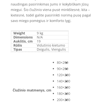
naudingas pasirinkimas Jums ir kokybiškam Jūsų
miegui. Šio čiužinio viena pusė minkštesnė, kita –
kietesnė, todėl galite pasirinkti norimą pusę pagal
savo miego pomėgius ir komforto lygį.
Weight
9 kg
Dimensions
N/A
Aukštis, cm
19
Rūšis
Vidutinio kietumo
Tipas
Dvigulis, Viengulis
80×200
90×200
120×200
140×200
160×200
Čiužinio matmenys, cm
180×200
200×200