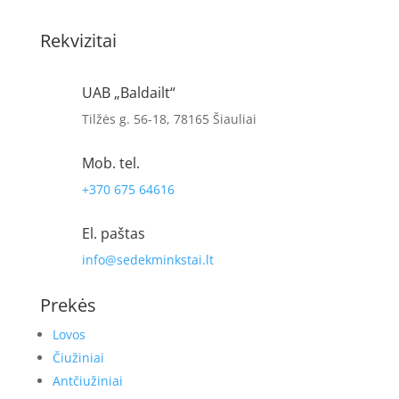
Rekvizitai
UAB „Baldailt“
Tilžės g. 56-18, 78165 Šiauliai
Mob. tel.
+370 675 64616
El. paštas
info@sedekminkstai.lt
Prekės
Lovos
Čiužiniai
Antčiužiniai