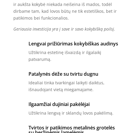
ir aukšta kokybė niekada neišeina iš mados, todėl
dirbame tam, kad lovos būtų ne tik estetiškos, bet ir
patikimos bei funkcionalios.
Geriausia investicija yra į save ir savo kokybišką poilsį.
Lengvai prižiūrimas kokybiškas audinys
Užtikrina estetinę išvaizdą ir ilgalaikį
patvarumą.
Patalynės dėže su tvirtu dugnu
Idealiai tinka tvarkingai laikyti daiktus,
išnaudojant vietą miegamajame.
Ilgaamžiai dujiniai pakėlėjai
Užtikrina lengvą ir sklandų lovos pakėlimą.
Tvirtos ir patikimos metalinės grotelės
su beržinėmis lamelėmis