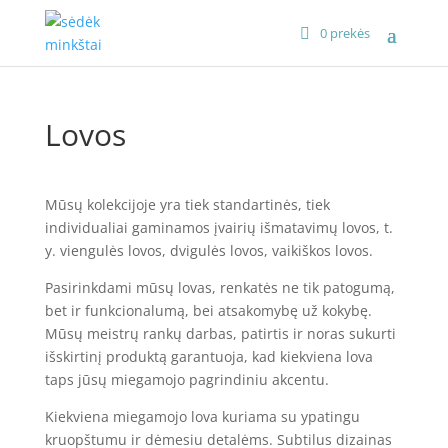
0 prekės
Lovos
Mūsų kolekcijoje yra tiek standartinės, tiek
individualiai gaminamos įvairių išmatavimų lovos, t.
y. viengulės lovos, dvigulės lovos, vaikiškos lovos.
Pasirinkdami mūsų lovas, renkatės ne tik patogumą,
bet ir funkcionalumą, bei atsakomybę už kokybę.
Mūsų meistrų rankų darbas, patirtis ir noras sukurti
išskirtinį produktą garantuoja, kad kiekviena lova
taps jūsų miegamojo pagrindiniu akcentu.
Kiekviena miegamojo lova kuriama su ypatingu
kruopštumu ir dėmesiu detalėms. Subtilus dizainas