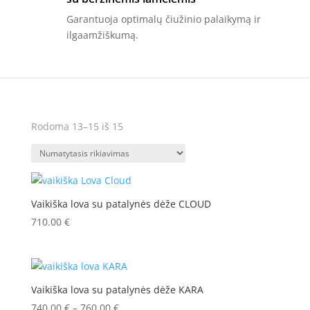
Garantuoja optimalų čiužinio palaikymą ir
ilgaamžiškumą.
Rodoma 13–15 iš 15
Vaikiška lova su patalynės dėže CLOUD
710.00
€
Vaikiška lova su patalynės dėže KARA
740.00
€
–
760.00
€
Price