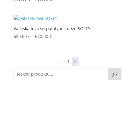
range:
740.00 €
through
760.00 €
Vaikiška lova su patalynės dėže SOFTY
650.00
€
–
670.00
€
Price
range:
650.00 €
through
←
1
2
670.00 €