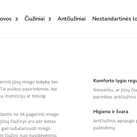
ovos
Čiužiniai
Antčiužiniai
Nestandartinės l
Komforto lygio reg
gerinti Jūsų miego kokybę bei
 Tai puikus pasirinkimas, kai
Nesvarbu, ar Jūsų čiu
 investicijų ar tiesiog
parinktas antčiužinis
Higiena ir švara
dantis ne tik pagerinti miego
Antčiužinis apsaugo p
 Jūsų čiužinys yra per kietas
pažeidimų.
s gali subalansuoti miego
inį čiužinį nuo nusidėvėjimo,