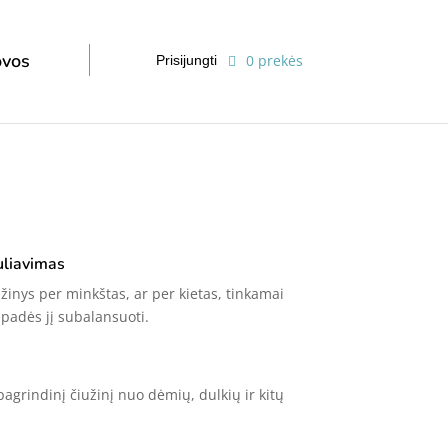
ovos
0 prekės
Prisijungti
uliavimas
žinys per minkštas, ar per kietas, tinkamai
 padės jį subalansuoti.
agrindinį čiužinį nuo dėmių, dulkių ir kitų