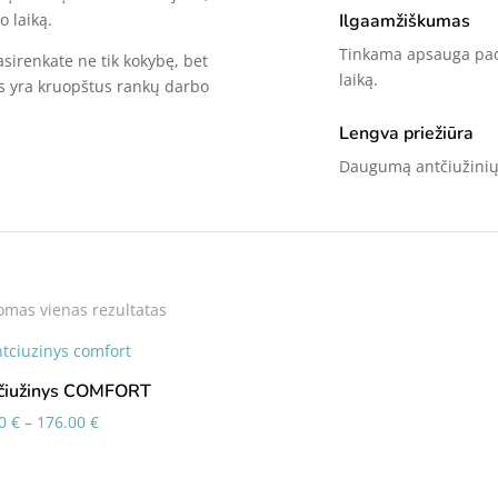
o laiką.
Ilgaamžiškumas
Tinkama apsauga pade
irenkate ne tik kokybę, bet
laiką.
s yra kruopštus rankų darbo
Lengva priežiūra
Daugumą antčiužinių l
mas vienas rezultatas
čiužinys COMFORT
Price
00
€
–
176.00
€
range:
95.00 €
through