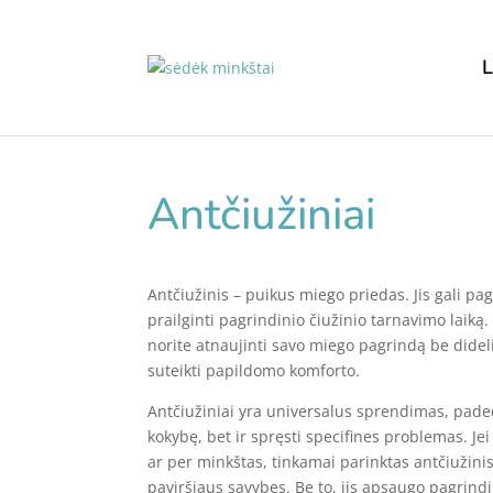
L
Antčiužiniai
Antčiužinis – puikus miego priedas. Jis gali pa
prailginti pagrindinio čiužinio tarnavimo laiką.
norite atnaujinti savo miego pagrindą be didelių
suteikti papildomo komforto.
Antčiužiniai yra universalus sprendimas, pade
kokybę, bet ir spręsti specifines problemas. Jei
ar per minkštas, tinkamai parinktas antčiužini
paviršiaus savybes. Be to, jis apsaugo pagrind