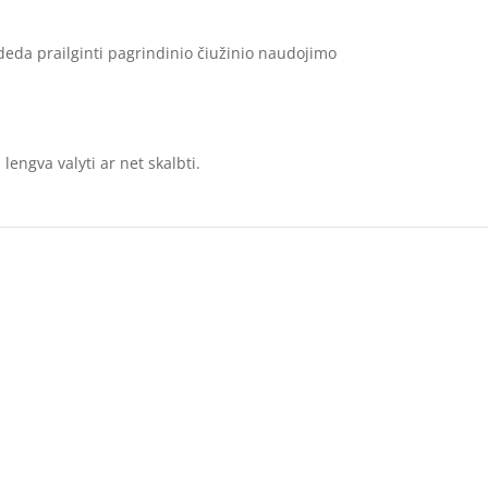
da prailginti pagrindinio čiužinio naudojimo
engva valyti ar net skalbti.