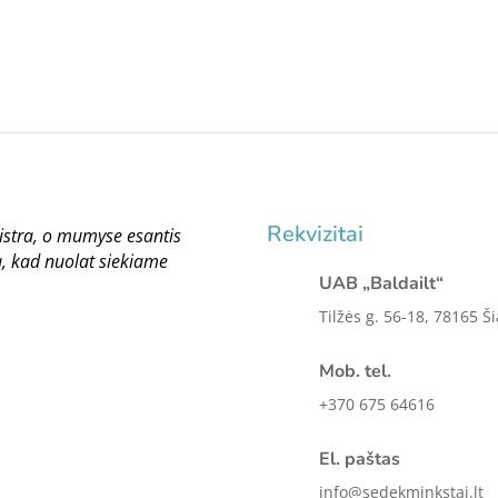
176.00 €
Rekvizitai
istra, o mumyse esantis
, kad nuolat siekiame
UAB „Baldailt“
Tilžės g. 56-18, 78165 Ši
Mob. tel.
+370 675 64616
El. paštas
info@sedekminkstai.lt