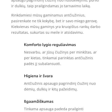
apsaugo pagrindinį čiužinį nuo nusidėvėjimo, purvo
ir dulkių, taip prailgindamas jo tarnavimo laiką.
Rinkdamiesi mūsų gaminamus antčiužinius,
pasirenkate ne tik kokybę, bet ir savo miego gerovę.
Kiekvienas mūsų gaminys yra kruopštus rankų darbo
rezultatas, sukurtas su meile ir atsidavimu.
Komforto lygio reguliavimas
Nesvarbu, ar Jūsų čiužinys per minkštas, ar
per kietas, tinkamai parinktas antčiužinis
padės jį subalansuoti.
Higiena ir švara
Antčiužinis apsaugo pagrindinį čiužinį nuo
dėmių, dulkių ir kitų pažeidimų.
Ilgaamžiškumas
Tinkama apsauga padeda prailginti