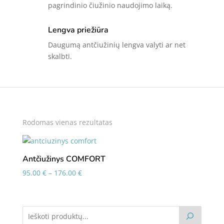
pagrindinio čiužinio naudojimo laiką.
Lengva priežiūra
Daugumą antčiužinių lengva valyti ar net
skalbti.
Rodomas vienas rezultatas
Antčiužinys COMFORT
Price
95.00
€
–
176.00
€
range:
95.00 €
through
176.00 €