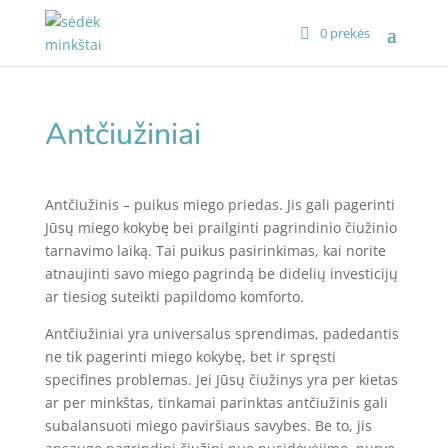
0 prekės
Antčiužiniai
Antčiužinis – puikus miego priedas. Jis gali pagerinti
Jūsų miego kokybę bei prailginti pagrindinio čiužinio
tarnavimo laiką. Tai puikus pasirinkimas, kai norite
atnaujinti savo miego pagrindą be didelių investicijų
ar tiesiog suteikti papildomo komforto.
Antčiužiniai yra universalus sprendimas, padedantis
ne tik pagerinti miego kokybę, bet ir spręsti
specifines problemas. Jei Jūsų čiužinys yra per kietas
ar per minkštas, tinkamai parinktas antčiužinis gali
subalansuoti miego paviršiaus savybes. Be to, jis