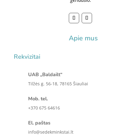
geriausio.
Apie mus
Rekvizitai
UAB „Baldailt“
Tilžės g. 56-18, 78165 Šiauliai
Mob. tel.
+370 675 64616
El. paštas
info@sedekminkstai.lt