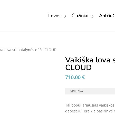
Lovos
Čiužiniai
Antčiuži
ška lova su patalynės dėže CLOUD
Vaikiška lova 
CLOUD
710.00
€
SKU:
N/A
Tai populiariausias vaikiško
debesėlį. Tereikia pasirinkti 