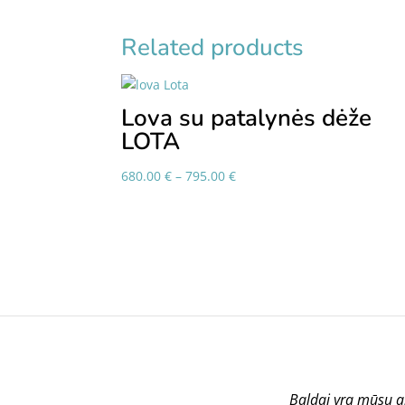
Related products
Lova su patalynės dėže
LOTA
Price
680.00
€
–
795.00
€
range:
680.00 €
through
795.00 €
Baldai yra mūsų a