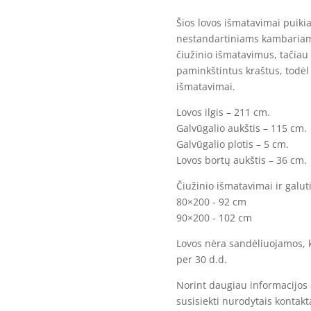
Šios lovos išmatavimai puikia
nestandartiniams kambariams
čiužinio išmatavimus, tačiau b
paminkštintus kraštus, todėl
išmatavimai.
Lovos ilgis – 211 cm.
Galvūgalio aukštis – 115 cm.
Galvūgalio plotis – 5 cm.
Lovos bortų aukštis – 36 cm.
Čiužinio išmatavimai ir galuti
80×200 - 92 cm
90×200 - 102 cm
Lovos nėra sandėliuojamos, 
per 30 d.d.
Norint daugiau informacijos
susisiekti nurodytais kontakt