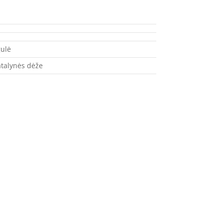
ulė
talynės dėže