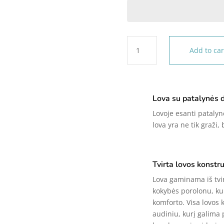
Vaikiška
Add to car
lova
su
patalynės
dėže
Lova su patalynės 
CLOUD
quantity
Lovoje esanti patalynė
lova yra ne tik graži,
Tvirta lovos konstru
Lova gaminama iš tvi
kokybės porolonu, ku
komforto. Visa lovos 
audiniu, kurį galima 