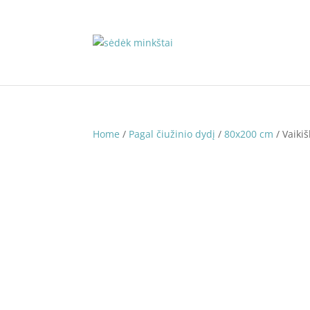
Home
/
Pagal čiužinio dydį
/
80x200 cm
/ Vaiki