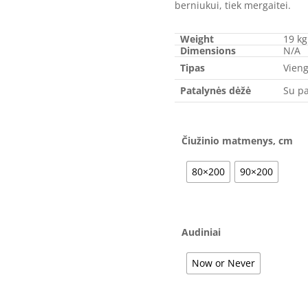
berniukui, tiek mergaitei.
Weight
19 kg
Dimensions
N/A
Tipas
Vieng
Patalynės dėžė
Su pa
Čiužinio matmenys, cm
80×200
90×200
Audiniai
Now or Never