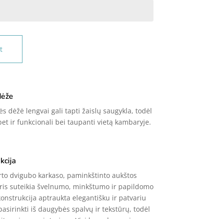
t
dėže
s dėžė lengvai gali tapti žaislų saugykla, todėl
 bet ir funkcionali bei taupanti vietą kambaryje.
kcija
rto dvigubo karkaso, paminkštinto aukštos
ris suteikia švelnumo, minkštumo ir papildomo
konstrukcija aptraukta elegantišku ir patvariu
pasirinkti iš daugybės spalvų ir tekstūrų, todėl