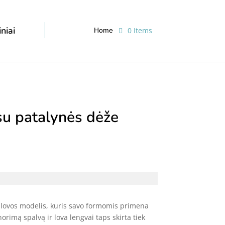
niai
0 Items
Home
su patalynės dėže
s lovos modelis, kuris savo formomis primena
norimą spalvą ir lova lengvai taps skirta tiek