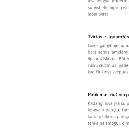
lovą lengvai priderins
suleisti 45 laipnių ka
labai tvirta.
Tvirtos ir ilgaamžė
Lovos gamyboje naudo
beržinėmis lamelėmis,
ilgaamžiškumą. Būten
rūšių čiužinius, paded
kad čiužinys kvėpuos 
Patikimas čiužinio
Kadangi lova yra su p
lengva ir patogu. T
kurie užtikrina pato
tenka ne žmogui, o 