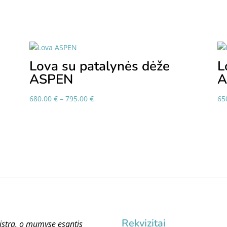
Lova su patalynės dėže
L
ASPEN
Price
680.00
€
–
795.00
€
65
range:
680.00 €
through
795.00 €
Rekvizitai
istra, o mumyse esantis