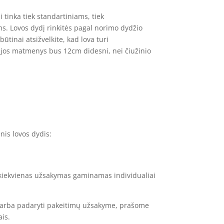
i tinka tiek standartiniams, tiek
. Lovos dydį rinkitės pagal norimo dydžio
ūtinai atsižvelkite, kad lova turi
 jos matmenys bus 12cm didesni, nei čiužinio
nis lovos dydis:
kiekvienas užsakymas gaminamas individualiai
 arba padaryti pakeitimų užsakyme, prašome
ais.