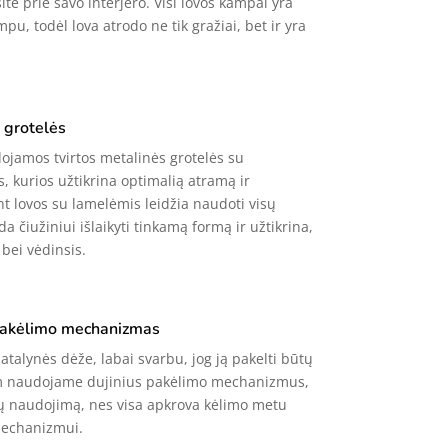
ite prie savo interjero. Visi lovos kampai yra
mpu, todėl lova atrodo ne tik gražiai, bet ir yra
s grotelės
jamos tvirtos metalinės grotelės su
 kurios užtikrina optimalią atramą ir
t lovos su lamelėmis leidžia naudoti visų
a čiužiniui išlaikyti tinkamą formą ir užtikrina,
bei vėdinsis.
 pakėlimo mechanizmas
atalynės dėže, labai svarbu, jog ją pakelti būtų
am naudojame dujinius pakėlimo mechanizmus,
gų naudojimą, nes visa apkrova kėlimo metu
mechanizmui.