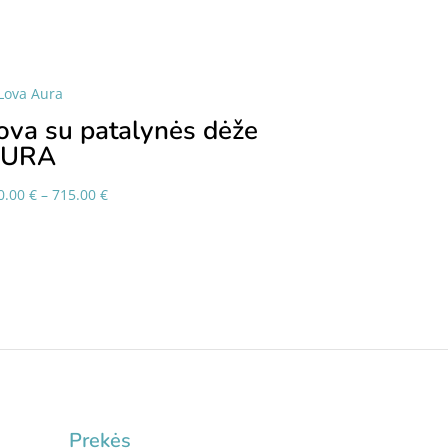
ova su patalynės dėže
AURA
Price
0.00
€
–
715.00
€
range:
650.00 €
through
715.00 €
Prekės